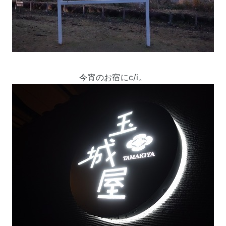
今宵のお宿にc/i。