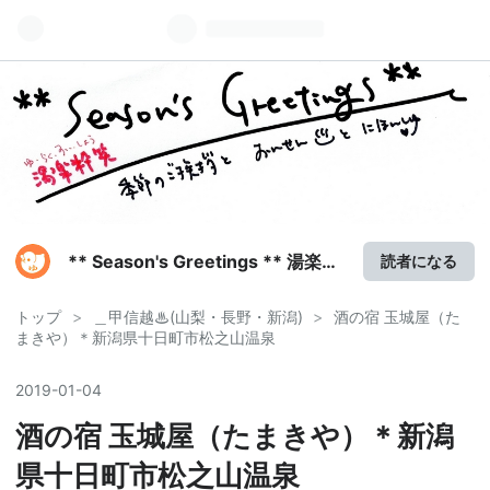
** Season's Greetings ** 湯楽粋
読者になる
笑
トップ
>
＿甲信越♨(山梨・長野・新潟)
>
酒の宿 玉城屋（た
まきや）＊新潟県十日町市松之山温泉
2019
-
01
-
04
酒の宿 玉城屋（たまきや）＊新潟
県十日町市松之山温泉