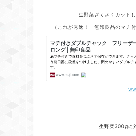
生野菜ざくざくカット
（これが秀逸！ 無印良品のマチ
ww
生野菜300gに