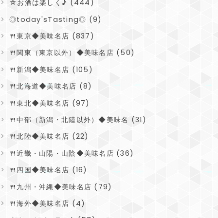
☆お酒は楽しく♪ (444)
◎today'sTasting◎ (9)
🍴東京◆美味名店 (837)
🍴関東（東京以外）◆美味名店 (50)
🍴新潟◆美味名店 (105)
🍴北海道◆美味名店 (8)
🍴東北◆美味名店 (97)
🍴中部（新潟・北陸以外）◆美味名 (31)
🍴北陸◆美味名店 (22)
🍴近畿・山陽・山陰◆美味名店 (36)
🍴四国◆美味名店 (16)
🍴九州・沖縄◆美味名店 (79)
🍴海外◆美味名店 (4)