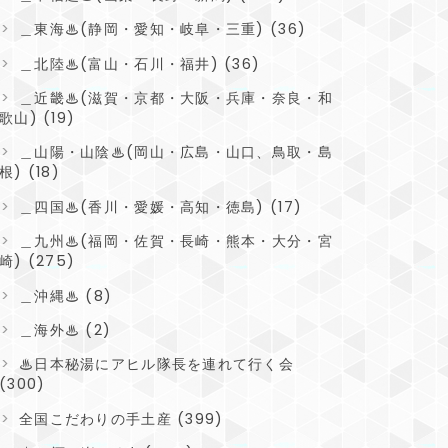
＿東海♨(静岡・愛知・岐阜・三重) (36)
＿北陸♨(富山・石川・福井) (36)
＿近畿♨(滋賀・京都・大阪・兵庫・奈良・和
歌山) (19)
＿山陽・山陰♨(岡山・広島・山口、鳥取・島
根) (18)
＿四国♨(香川・愛媛・高知・徳島) (17)
＿九州♨(福岡・佐賀・長崎・熊本・大分・宮
崎) (275)
＿沖縄♨ (8)
＿海外♨ (2)
♨日本秘湯にアヒル隊長を連れて行く会
(300)
全国こだわりの手土産 (399)