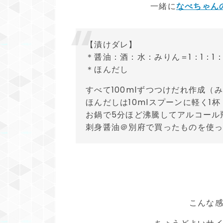
一緒に
なべちゃん
【漬けダレ】
＊醤油：酒：水：みりん＝1：1：1：
＊ほんだし
すべて100mlずつつけだれ作成（み
ほんだしは10mlスプーンに軽く1杯
お鍋で5分ほど沸騰してアルコール
刺身醤油＠別府で買ったものを使
こんな