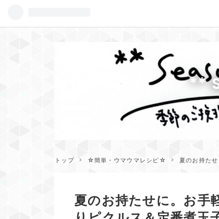
** 
トップ
>
☆簡単・ウマウマレシピ☆
>
夏のお持たせ
夏のお持たせに。お手
りピクルス＆定番煮玉