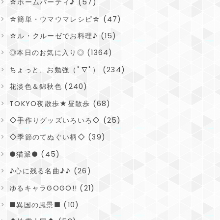
☆ホームパーティ♪ (57)
☆簡単・ウマウマレシピ☆ (47)
☆ル・クルーゼでお料理♪ (15)
◎本日のお気に入り◎ (1364)
ちょっと、お勉強（ﾟ∇ﾟ） (234)
花淡色＆錦秋色 (240)
TOKYO夜散歩★昼散歩 (68)
◇手作りグッズいろいろ◇ (25)
◇季節のてぬぐい柄◇ (39)
●猫派● (45)
♪心に残る名曲♪♪ (26)
ゆるキャラGOGO!! (21)
■異国の風景■ (10)