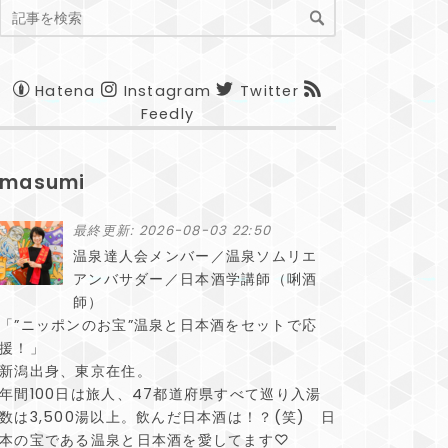
Hatena
Instagram
Twitter
Feedly
masumi
最終更新:
2026-08-03 22:50
温泉達人会メンバー／温泉ソムリエ
アンバサダー／日本酒学講師（唎酒
師）
「”ニッポンのお宝”温泉と日本酒をセットで応
援！」
新潟出身、東京在住。
年間100日は旅人、47都道府県すべて巡り入湯
数は3,500湯以上。飲んだ日本酒は！？(笑) 日
本の宝である温泉と日本酒を愛してます♡