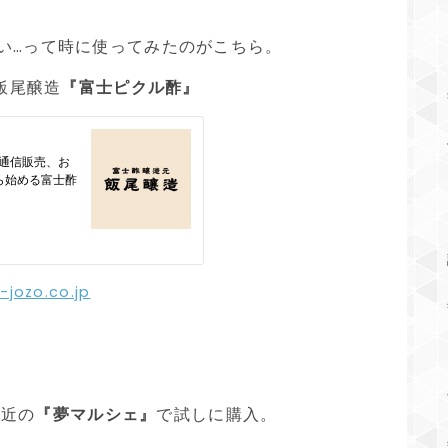
い…って時に使ってみたのがこちら。
飯尾醸造
『富士ピクル酢』
o-jozo.co.jp
駅近の
『夢マルシェ』
で試しに購入。