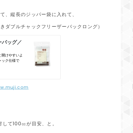
して、縦長のジッパー袋に入れて、
付きダブルチャックフリーザーバックロング）
w.muji.com
対して100㏄が目安、と。