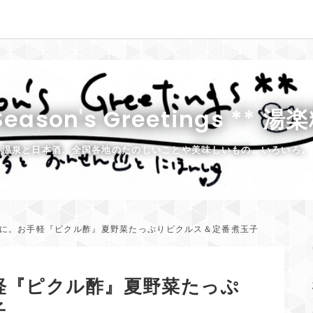
Season's Greetings ** 
温泉と日本酒、全国各地のたのしいことや美味しいもの、いろいろ。
に。お手軽『ピクル酢』夏野菜たっぷりピクルス＆定番煮玉子
軽『ピクル酢』夏野菜たっぷ
子