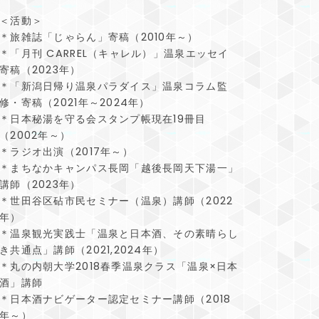
＜活動＞
＊旅雑誌「じゃらん」寄稿（2010年～）
＊「月刊 CARREL（キャレル）」温泉エッセイ
寄稿（2023年）
＊「新潟日帰り温泉パラダイス」温泉コラム監
修・寄稿（2021年～2024年）
＊日本秘湯を守る会スタンプ帳現在19冊目
（2002年～）
＊ラジオ出演（2017年～）
＊まちなかキャンパス長岡「越後長岡天下湯一」
講師（2023年）
＊世田谷区砧市民セミナー（温泉）講師（2022
年）
＊温泉観光実践士「温泉と日本酒、その素晴らし
き共通点」講師（2021,2024年）
＊丸の内朝大学2018春季温泉クラス「温泉×日本
酒」講師
＊日本酒ナビゲーター認定セミナー講師（2018
年～）